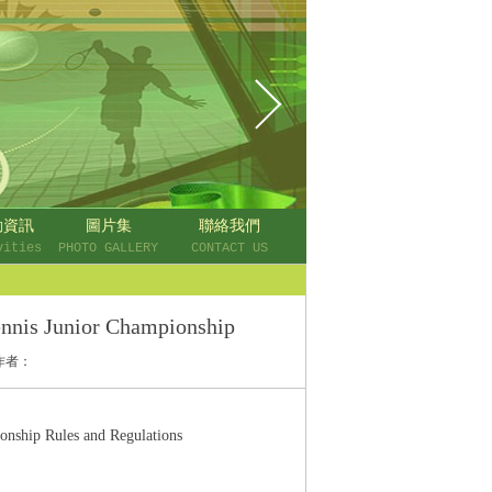
動資訊
圖片集
聯絡我們
vities
PHOTO GALLERY
CONTACT US
Junior Championship
作者：
p Rules and Regulations