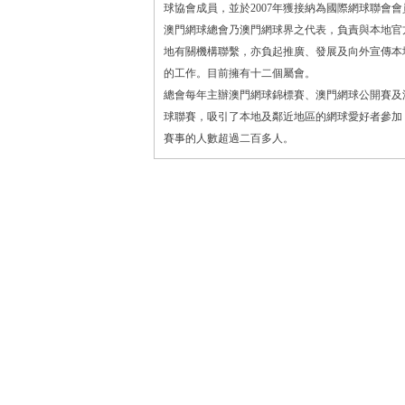
球協會成員，並於2007年獲接納為國際網球聯會會
澳門網球總會乃澳門網球界之代表，負責與本地官
地有關機構聯繫，亦負起推廣、發展及向外宣傳本
的工作。目前擁有十二個屬會。
總會每年主辦澳門網球錦標賽、澳門網球公開賽及
球聯賽，吸引了本地及鄰近地區的網球愛好者參加
賽事的人數超過二百多人。