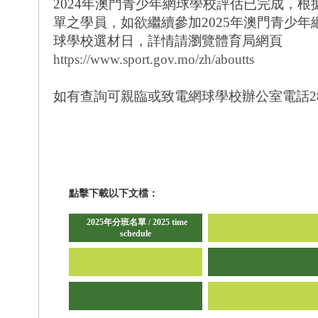
2024年澳門青少年網球學校評估已完成，
單之學員，如欲繼續參加2025年澳門青少
球學校選材日，詳情請瀏覽體育局網頁
https://www.sport.gov.mo/zh/aboutts
如有查詢可親臨或致電網球學校辦公室電話2870 602
點擊下載以下文檔：
2025年分班名單 / 2025 time
schedule