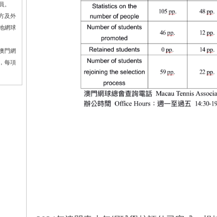
員。
方及外
地網球
澳門網
，每項