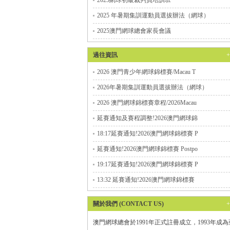
2025網球初級裁判員培訓班
2025 年暑期集訓運動員選拔辦法（網球）
2025澳門網球總會家長會議
過往資訊
2026 澳門青少年網球錦標賽/Macau T
2026年暑期集訓運動員選拔辦法（網球）
2026 澳門網球錦標賽章程/2026Macau
延賽通知及賽程調整!2026澳門網球錦
18:17延賽通知!2026澳門網球錦標賽 P
延賽通知!2026澳門網球錦標賽 Postpo
19:17延賽通知!2026澳門網球錦標賽 P
13:32 延賽通知!2026澳門網球錦標賽
關於我們 (CONTACT US)
澳門網球總會於1991年正式註冊成立，1993年成