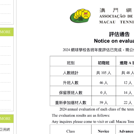
+MORE
+MORE
為亞洲網