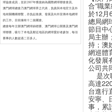
球協會成員，並於2007年獲接納為國際網球聯會會員。
合”職
澳門網球總會乃澳門網球界之代表，負責與本地官方及外
於12
地有關機構聯繫，亦負起推廣、發展及向外宣傳本地網球
總局網
的工作。目前擁有十二個屬會。
節目中
總會每年主辦澳門網球錦標賽、澳門網球公開賽及澳門網
球聯賽，吸引了本地及鄰近地區的網球愛好者參加，每項
局主辦
賽事的人數超過二百多人。
持；澳
網巡體
化發展
公司共
是次
高達2
台進行
安寧、
事，累