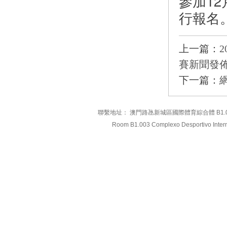
參加12
行報名
上一篇：
賽新聞發
下一篇：
網
聯繫地址： 澳門路氹新城區國際體育綜合體 B1.003室 電
Room B1.003 Complexo Desportivo Intern