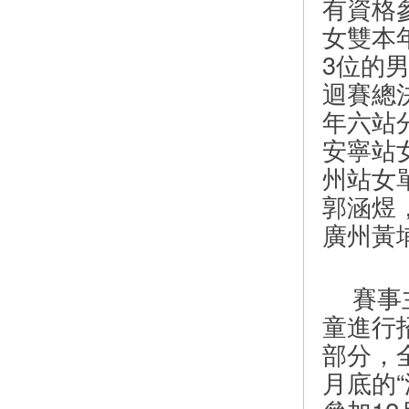
有資格
女雙本
3位的
迴賽總
年六站
安寧站女
州站女
郭涵煜，
廣州黃
賽事
童進行
部分，
月底的