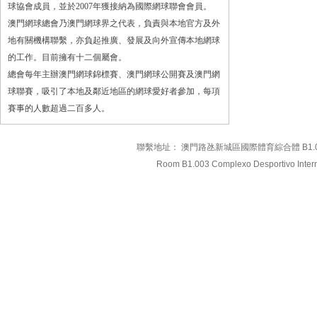
球協會成員，並於2007年獲接納為國際網球聯會會員。
澳門網球總會乃澳門網球界之代表，負責與本地官方及外
地有關機構聯繫，亦負起推廣、發展及向外宣傳本地網球
的工作。目前擁有十二個屬會。
總會每年主辦澳門網球錦標賽、澳門網球公開賽及澳門網
球聯賽，吸引了本地及鄰近地區的網球愛好者參加，每項
賽事的人數超過二百多人。
聯繫地址： 澳門路氹新城區國際體育綜合體 B1.003室 電
Room B1.003 Complexo Desportivo Intern