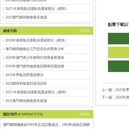
2025網球初級裁判員培訓班
2025 年暑期集訓運動員選拔辦法（網球）
2025澳門網球總會家長會議
點擊下載以
總會活動
+MORE
2026年暑期集訓運動員選拔辦法（網球）
澳門網球總會赴江門交流合作暨青少年
2026年澳門青少年網球代表隊參賽選拔
2026年澳門網球總會集訓隊隊員選拔辦
2025冬季集訓營選拔辦法
2025網球初級裁判員培訓班
上一篇：
2025
2025 年暑期集訓運動員選拔辦法（網球）
下一篇：
2026
2025澳門網球總會家長會議
關於我們 (CONTACT US)
+MORE
澳門網球總會於1991年正式註冊成立，1993年成為亞洲網