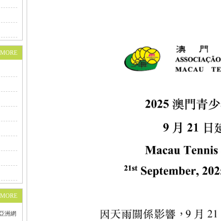
+MORE
+MORE
為亞洲網