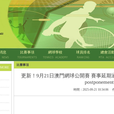
消息
比賽事項
網球學校
球員排名
總會活
 NEWS
TOURNAMENTS
TENNIS ACADEMY
RANKING
MTA Acti
比賽事項
+MORE
更新！9月21日澳門網球公開賽 賽事延期通知/Sep 
postponement
時間：
2025-09-21 10:34:06