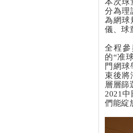
本次球
分為理
為網球
儀、球
全程參
的
“准
門網球
束後將
層層篩
2021
中
們能綻