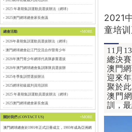
2025網球初級裁判員培訓班
2025 年暑期集訓運動員選拔辦法（網球）
202
2025澳門網球總會家長會議
童培训
總會活動
+MORE
2026年暑期集訓運動員選拔辦法（網球）
11
月
1
澳門網球總會赴江門交流合作暨青少年
總決賽
2026年澳門青少年網球代表隊參賽選拔
澳門網
2026年澳門網球總會集訓隊隊員選拔辦
迎來年
2025冬季集訓營選拔辦法
聚於此
2025網球初級裁判員培訓班
澳門
2025 年暑期集訓運動員選拔辦法（網球）
訓，最
2025澳門網球總會家長會議
關於我們 (CONTACT US)
+MORE
澳門網球總會於1991年正式註冊成立，1993年成為亞洲網