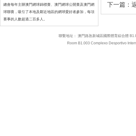
下一篇：
總會每年主辦澳門網球錦標賽、澳門網球公開賽及澳門網
球聯賽，吸引了本地及鄰近地區的網球愛好者參加，每項
賽事的人數超過二百多人。
聯繫地址： 澳門路氹新城區國際體育綜合體 B1.003室 電
Room B1.003 Complexo Desportivo Intern