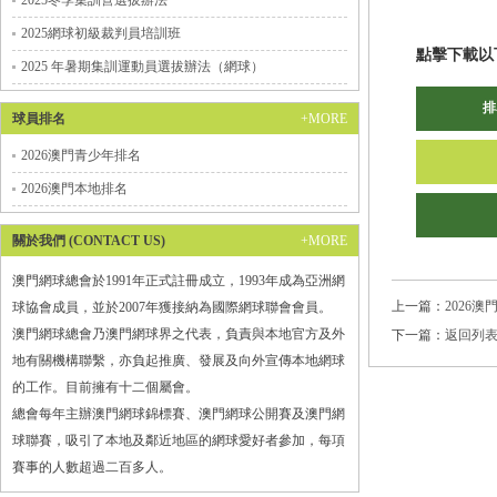
2025冬季集訓營選拔辦法
2025網球初級裁判員培訓班
點擊下載以
2025 年暑期集訓運動員選拔辦法（網球）
排
球員排名
+MORE
2026澳門青少年排名
2026澳門本地排名
關於我們 (CONTACT US)
+MORE
澳門網球總會於1991年正式註冊成立，1993年成為亞洲網
上一篇：
2026
球協會成員，並於2007年獲接納為國際網球聯會會員。
澳門網球總會乃澳門網球界之代表，負責與本地官方及外
下一篇：
返回列
地有關機構聯繫，亦負起推廣、發展及向外宣傳本地網球
的工作。目前擁有十二個屬會。
總會每年主辦澳門網球錦標賽、澳門網球公開賽及澳門網
球聯賽，吸引了本地及鄰近地區的網球愛好者參加，每項
賽事的人數超過二百多人。