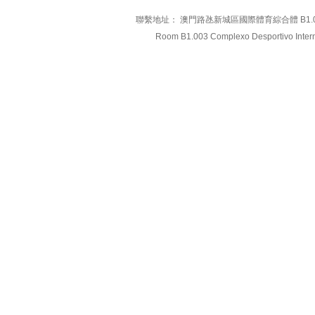
聯繫地址： 澳門路氹新城區國際體育綜合體 B1.003室 電
Room B1.003 Complexo Desportivo Intern