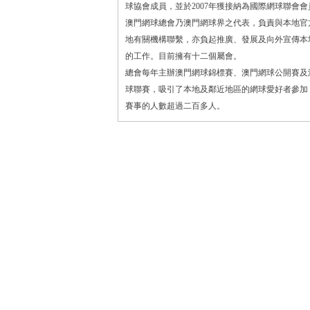
球協會成員，並於2007年獲接納為國際網球聯會會
澳門網球總會乃澳門網球界之代表，負責與本地官
地有關機構聯繫，亦負起推廣、發展及向外宣傳本
的工作。目前擁有十二個屬會。
總會每年主辦澳門網球錦標賽、澳門網球公開賽及
球聯賽，吸引了本地及鄰近地區的網球愛好者參加
賽事的人數超過二百多人。