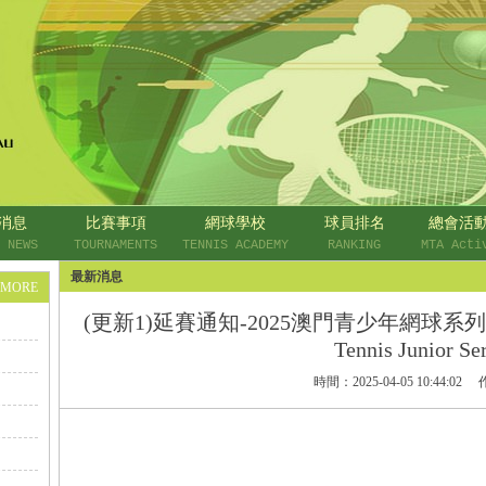
消息
比賽事項
網球學校
球員排名
總會活
 NEWS
TOURNAMENTS
TENNIS ACADEMY
RANKING
MTA Acti
最新消息
+MORE
(更新1)延賽通知-2025澳門青少年網球系列賽 / Po
Tennis Junior Ser
時間：
2025-04-05 10:44:02