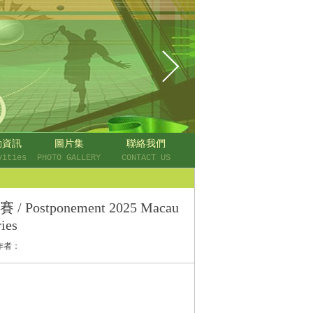
動資訊
圖片集
聯絡我們
vities
PHOTO GALLERY
CONTACT US
stponement 2025 Macau
ies
作者：