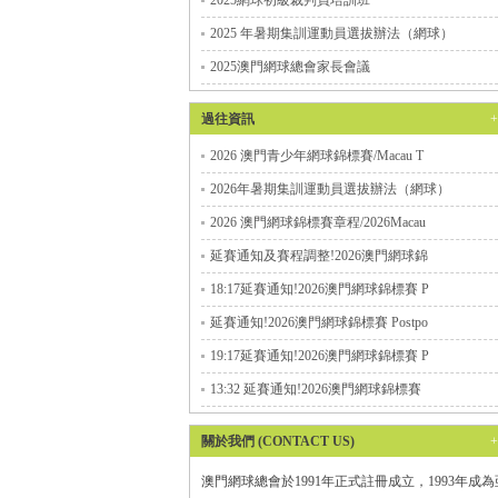
2025網球初級裁判員培訓班
2025 年暑期集訓運動員選拔辦法（網球）
2025澳門網球總會家長會議
過往資訊
2026 澳門青少年網球錦標賽/Macau T
2026年暑期集訓運動員選拔辦法（網球）
2026 澳門網球錦標賽章程/2026Macau
延賽通知及賽程調整!2026澳門網球錦
18:17延賽通知!2026澳門網球錦標賽 P
延賽通知!2026澳門網球錦標賽 Postpo
19:17延賽通知!2026澳門網球錦標賽 P
13:32 延賽通知!2026澳門網球錦標賽
關於我們 (CONTACT US)
澳門網球總會於1991年正式註冊成立，1993年成