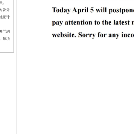
員。
方及外
地網球
澳門網
，每項