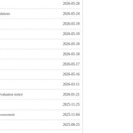
2026-05-28
ations
2026-05-24
2026-05-19
2026-05-19
2026-05-18
2026-05-18
2026-05-17
2026-05-16
2026-03-11
ation notice
2026-01-21
2025-11-25
essment
2025-11-04
2025-09-25