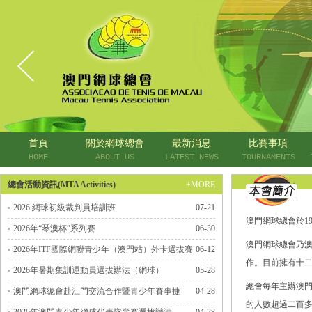
首頁
關於網球總會
最新消息
比賽事項
HOME
ABOUT US
LATEST NEWS
TOURNAMENTS
總會活動資訊(MTA Activities)
+MORE
2026 網球初級裁判員培訓班
07-21
澳門網球總會於1
2026年“琴澳杯”系列賽
06-30
澳門網球總會乃
2026年ITF國際網聯青少年（澳門站）外卡選拔賽
06-12
作。目前擁有十
2026年暑期集訓運動員選拔辦法（網球）
05-28
總會每年主辦澳
澳門網球總會赴江門交流合作暨青少年賽事捷
04-28
的人數超過二百