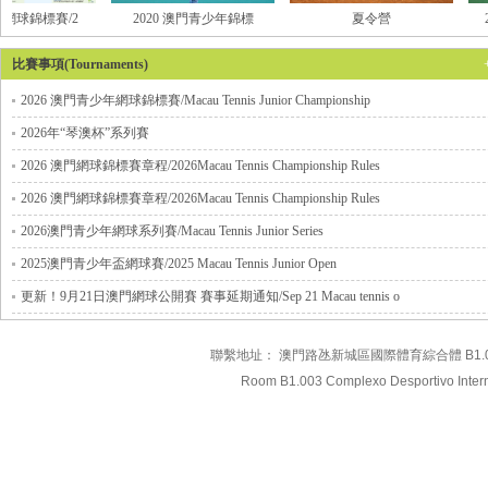
球錦標賽/2
2020 澳門青少年錦標
夏令營
20
比賽事項(Tournaments)
2026 澳門青少年網球錦標賽/Macau Tennis Junior Championship
2026年“琴澳杯”系列賽
2026 澳門網球錦標賽章程/2026Macau Tennis Championship Rules
2026 澳門網球錦標賽章程/2026Macau Tennis Championship Rules
2026澳門青少年網球系列賽/Macau Tennis Junior Series
2025澳門青少年盃網球賽/2025 Macau Tennis Junior Open
更新！9月21日澳門網球公開賽 賽事延期通知/Sep 21 Macau tennis o
聯繫地址： 澳門路氹新城區國際體育綜合體 B1.003室 電
Room B1.003 Complexo Desportivo Intern