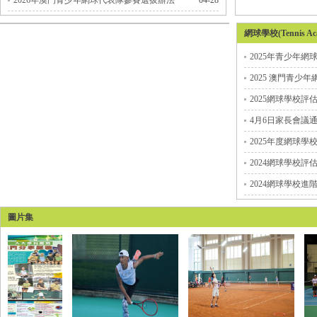
2026年澳門青少年網球代表隊參賽選拔辦法
04-28
網球學校(Tennis Ac
2025年青少年網球學
2025 澳門青少年網
2025網球學校評
4月6日家長會議
2025年度網球學
2024網球學校評估通告 / 
2024網球學校進
圖片集