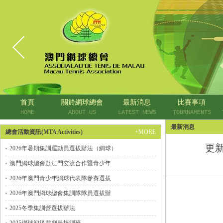
首頁
關於網球總會
最新消息
比賽事項
HOME
ABOUT US
LATEST NEWS
TOURNAMENTS
最新消息
總會活動資訊(MTA Activities)
+MORE
更新
2026年暑期集訓運動員選拔辦法（網球）
澳門網球總會赴江門交流合作暨青少年
2026年澳門青少年網球代表隊參賽選拔
2026年澳門網球總會集訓隊隊員選拔辦
2025冬季集訓營選拔辦法