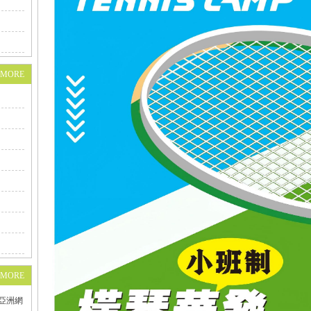
+MORE
+MORE
為亞洲網