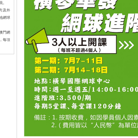
員。
方及外
地網球
澳門網
，每項