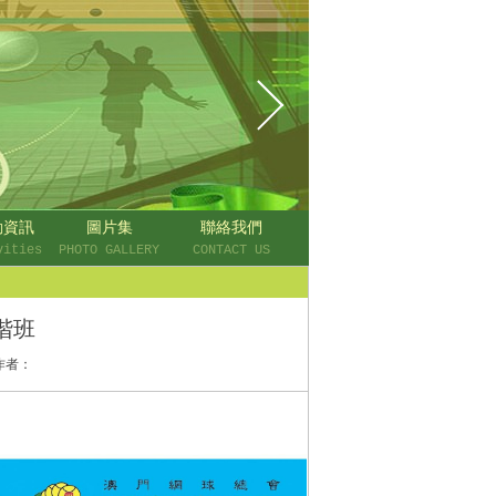
動資訊
圖片集
聯絡我們
vities
PHOTO GALLERY
CONTACT US
階班
作者：