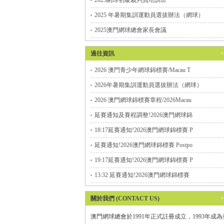
2025網球初級裁判員培訓班
2025 年暑期集訓運動員選拔辦法（網球）
2025澳門網球總會家長會議
過往資訊
2026 澳門青少年網球錦標賽/Macau T
2026年暑期集訓運動員選拔辦法（網球）
2026 澳門網球錦標賽章程/2026Macau
延賽通知及賽程調整!2026澳門網球錦
18:17延賽通知!2026澳門網球錦標賽 P
延賽通知!2026澳門網球錦標賽 Postpo
19:17延賽通知!2026澳門網球錦標賽 P
13:32 延賽通知!2026澳門網球錦標賽
關於我們 (CONTACT US)
澳門網球總會於1991年正式註冊成立，1993年成