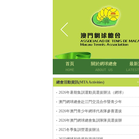
首頁
關於網球總會
最新
HOME
ABOUT US
LATEST
總會活動資訊(MTA Activities)
2026年暑期集訓運動員選拔辦法（網球）
澳門網球總會赴江門交流合作暨青少年
2026年澳門青少年網球代表隊參賽選拔
2026年澳門網球總會集訓隊隊員選拔辦
2025冬季集訓營選拔辦法