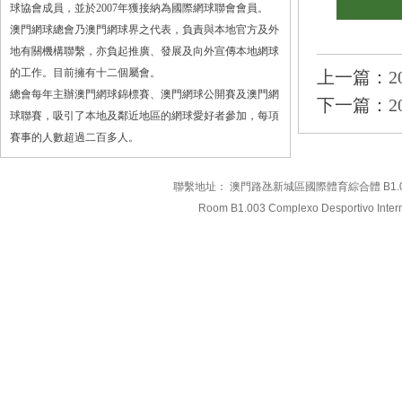
球協會成員，並於2007年獲接納為國際網球聯會會員。
澳門網球總會乃澳門網球界之代表，負責與本地官方及外
地有關機構聯繫，亦負起推廣、發展及向外宣傳本地網球
的工作。目前擁有十二個屬會。
上一篇：
總會每年主辦澳門網球錦標賽、澳門網球公開賽及澳門網
下一篇：
2
球聯賽，吸引了本地及鄰近地區的網球愛好者參加，每項
賽事的人數超過二百多人。
聯繫地址： 澳門路氹新城區國際體育綜合體 B1.003室 電
Room B1.003 Complexo Desportivo Intern