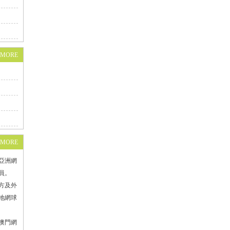
+MORE
+MORE
為亞洲網
員。
方及外
地網球
澳門網