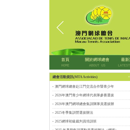
首頁
關於網球總會
最新
HOME
ABOUT US
LATEST
總會活動資訊(MTA Activities)
澳門網球總會赴江門交流合作暨青少年
2026年澳門青少年網球代表隊參賽選拔
2026年澳門網球總會集訓隊隊員選拔辦
2025冬季集訓營選拔辦法
2025網球初級裁判員培訓班