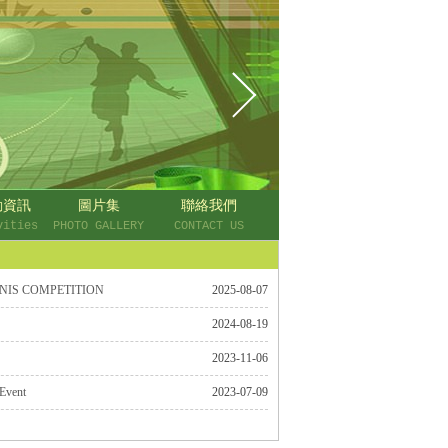
動資訊
圖片集
聯絡我們
vities
PHOTO GALLERY
CONTACT US
S COMPETITION
2025-08-07
2024-08-19
2023-11-06
 Event
2023-07-09