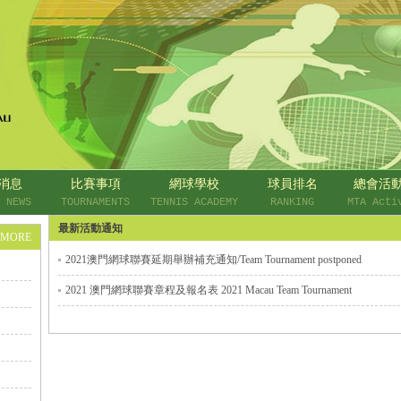
消息
比賽事項
網球學校
球員排名
總會活
 NEWS
TOURNAMENTS
TENNIS ACADEMY
RANKING
MTA Acti
最新活動通知
+MORE
2021澳門網球聯賽延期舉辦補充通知/Team Tournament postponed
2021 澳門網球聯賽章程及報名表 2021 Macau Team Tournament