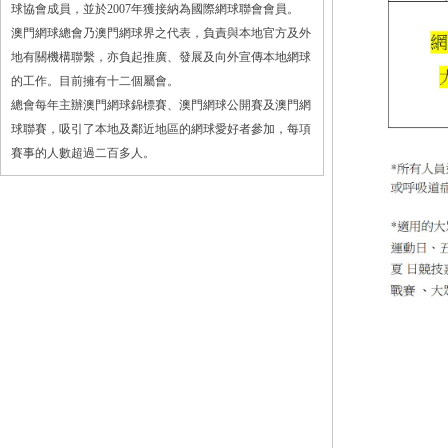
球協會成員，並於2007年獲接納為國際網球聯會會員。
澳門網球總會乃澳門網球界之代表，負責與本地官方及外
地有關機構聯繫，亦負起推廣、發展及向外宣傳本地網球
的工作。目前擁有十二個屬會。
總會每年主辦澳門網球錦標賽、澳門網球公開賽及澳門網
球聯賽，吸引了本地及鄰近地區的網球愛好者參加，每項
賽事的人數超過二百多人。