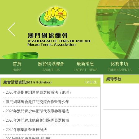
首頁
關於網球總會
最新消息
比賽事項
HOME
ABOUT US
LATEST NEWS
TOURNAMENTS
網球學校
總會活動資訊(MTA Activities)
+MORE
2026年暑期集訓運動員選拔辦法（網球）
澳門網球總會赴江門交流合作暨青少年
2026年澳門青少年網球代表隊參賽選拔
2026年澳門網球總會集訓隊隊員選拔辦
2025冬季集訓營選拔辦法