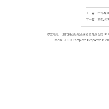
上一篇：
中巡賽
下一篇：
2022網球學
聯繫地址： 澳門路氹新城區國際體育綜合體 B1.003室 電
Room B1.003 Complexo Desportivo Intern