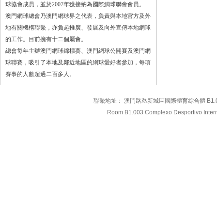
球協會成員，並於2007年獲接納為國際網球聯會會員。
澳門網球總會乃澳門網球界之代表，負責與本地官方及外
地有關機構聯繫，亦負起推廣、發展及向外宣傳本地網球
的工作。目前擁有十二個屬會。
總會每年主辦澳門網球錦標賽、澳門網球公開賽及澳門網
球聯賽，吸引了本地及鄰近地區的網球愛好者參加，每項
賽事的人數超過二百多人。
聯繫地址： 澳門路氹新城區國際體育綜合體 B1.003室 電
Room B1.003 Complexo Desportivo Intern