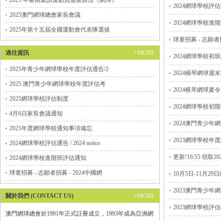
2025 年暑期集訓運動員選拔辦法（網球）
2024網球學校評估通告 / 
2025澳門網球總會家長會議
2024網球學校進
2025年第十五屆全國運動會代表隊選拔
球童招募 - 志願
過往資訊
+MORE
2024網球學校初
2025年青少年網球學校年度評估通告/2
2024橫琴網球週
2025 澳門青少年網球學校年度評估考
2024横琴網球夏
2025網球學校評估制度
2024網球學校初
4月6日家長會議通知
2024澳門青少
2025年度網球學校通知事項備忘
2023網球學校年度評估公告/
2024網球學校評估通告 / 2024 notice
更新!16:55 領取202
2024網球學校進階班評估通知
球童招募 - 志願者招募 - 2024中國網
10月5日-11月
2023澳門青少年網球學校年
關於我們 (CONTACT US)
+MORE
2023網球學校評估(二)成
澳門網球總會於1991年正式註冊成立，1993年成為亞洲網