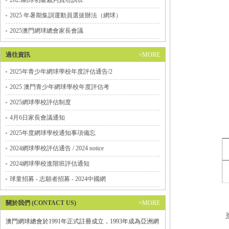
2025網球初級裁判員培訓班
2025 年暑期集訓運動員選拔辦法（網球）
2025澳門網球總會家長會議
過往資訊
+MORE
2025年青少年網球學校年度評估通告/2
2025 澳門青少年網球學校年度評估考
2025網球學校評估制度
4月6日家長會議通知
2025年度網球學校通知事項備忘
2024網球學校評估通告 / 2024 notice
2024網球學校進階班評估通知
球童招募 - 志願者招募 - 2024中國網
關於我們 (CONTACT US)
+MORE
澳門網球總會於1991年正式註冊成立，1993年成為亞洲網