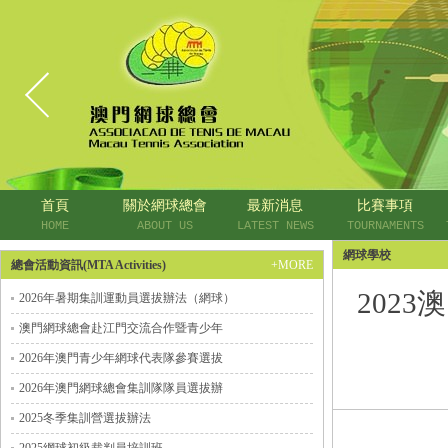
首頁
關於網球總會
最新消息
比賽事項
HOME
ABOUT US
LATEST NEWS
TOURNAMENTS
網球學校
總會活動資訊(MTA Activities)
+MORE
2023
2026年暑期集訓運動員選拔辦法（網球）
澳門網球總會赴江門交流合作暨青少年
2026年澳門青少年網球代表隊參賽選拔
2026年澳門網球總會集訓隊隊員選拔辦
2025冬季集訓營選拔辦法