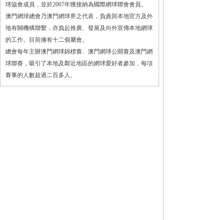
球協會成員，並於2007年獲接納為國際網球聯會會員。
澳門網球總會乃澳門網球界之代表，負責與本地官方及外
地有關機構聯繫，亦負起推廣、發展及向外宣傳本地網球
的工作。目前擁有十二個屬會。
總會每年主辦澳門網球錦標賽、澳門網球公開賽及澳門網
球聯賽，吸引了本地及鄰近地區的網球愛好者參加，每項
賽事的人數超過二百多人。