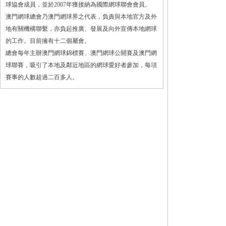
球協會成員，並於2007年獲接納為國際網球聯會會員。
澳門網球總會乃澳門網球界之代表，負責與本地官方及外
地有關機構聯繫，亦負起推廣、發展及向外宣傳本地網球
的工作。目前擁有十二個屬會。
總會每年主辦澳門網球錦標賽、澳門網球公開賽及澳門網
球聯賽，吸引了本地及鄰近地區的網球愛好者參加，每項
賽事的人數超過二百多人。