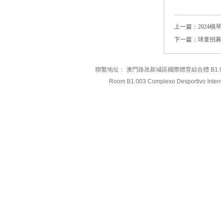
上一篇：
2024
下一篇：
球童招募
聯繫地址： 澳門路氹新城區國際體育綜合體 B1.003室 電
Room B1.003 Complexo Desportivo Intern