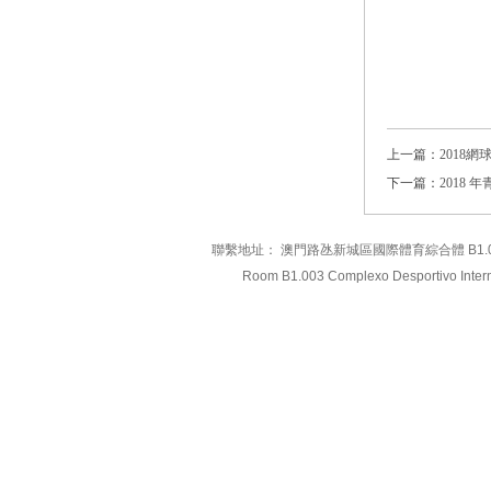
上一篇：
2018
下一篇：
2018 
聯繫地址： 澳門路氹新城區國際體育綜合體 B1.003室 電
Room B1.003 Complexo Desportivo Intern