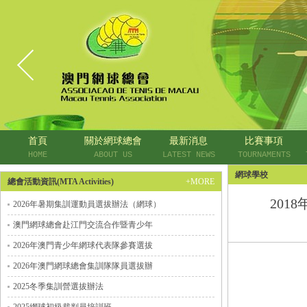
首頁
關於網球總會
最新消息
比賽事項
HOME
ABOUT US
LATEST NEWS
TOURNAMENTS
網球學校
總會活動資訊(MTA Activities)
+MORE
2018
2026年暑期集訓運動員選拔辦法（網球）
澳門網球總會赴江門交流合作暨青少年
2026年澳門青少年網球代表隊參賽選拔
2026年澳門網球總會集訓隊隊員選拔辦
2025冬季集訓營選拔辦法