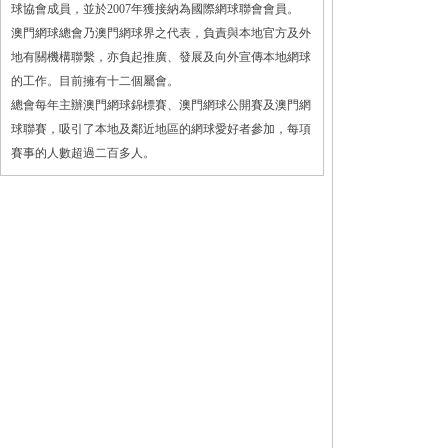
球協會成員，並於2007年獲接納為國際網球聯會會員。
澳門網球總會乃澳門網球界之代表，負責與本地官方及外
地有關機構聯繫，亦負起推廣、發展及向外宣傳本地網球
的工作。目前擁有十二個屬會。
總會每年主辦澳門網球錦標賽、澳門網球公開賽及澳門網
球聯賽，吸引了本地及鄰近地區的網球愛好者參加，每項
賽事的人數超過二百多人。