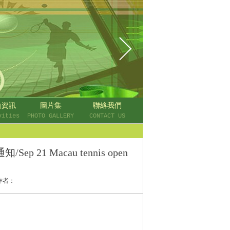
動資訊
圖片集
聯絡我們
vities
PHOTO GALLERY
CONTACT US
21 Macau tennis open
作者：