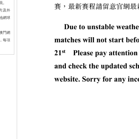
員。
方及外
地網球
澳門網
，每項