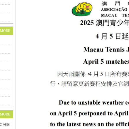
+MORE
+MORE
為亞洲網