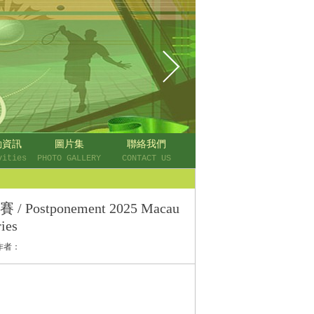
動資訊
圖片集
聯絡我們
vities
PHOTO GALLERY
CONTACT US
stponement 2025 Macau
ies
作者：