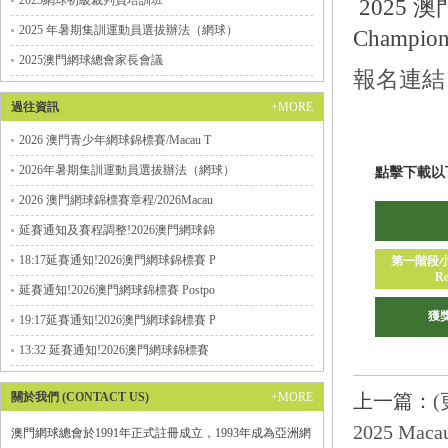
2025網球初級裁判員培訓班
2025 澳
2025 年暑期集訓運動員選拔辦法（網球）
Champions
2025澳門網球總會家長會議
報名連結
過往資訊
+MORE
2026 澳門青少年網球錦標賽/Macau T
2026年暑期集訓運動員選拔辦法（網球）
點擊下載以
2026 澳門網球錦標賽章程/2026Macau
延賽通知及賽程調整!2026澳門網球錦
18:17延賽通知!2026澳門網球錦標賽 P
第一階段小組
Ro
延賽通知!2026澳門網球錦標賽 Postpo
獲獎
19:17延賽通知!2026澳門網球錦標賽 P
13:32 延賽通知!2026澳門網球錦標賽
關於我們 (CONTACT US)
+MORE
上一篇：
(
2025 Macau
澳門網球總會於1991年正式註冊成立，1993年成為亞洲網