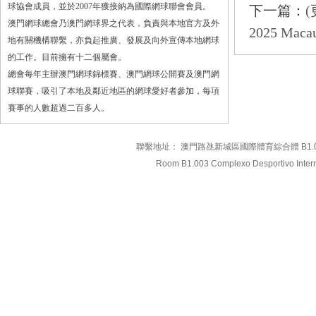
球協會成員，並於2007年獲接納為國際網球聯會會員。
下一篇：
(
澳門網球總會乃澳門網球界之代表，負責與本地官方及外
2025 Macau
地有關機構聯繫，亦負起推廣、發展及向外宣傳本地網球
的工作。目前擁有十二個屬會。
總會每年主辦澳門網球錦標賽、澳門網球公開賽及澳門網
球聯賽，吸引了本地及鄰近地區的網球愛好者參加，每項
賽事的人數超過二百多人。
聯繫地址： 澳門路氹新城區國際體育綜合體 B1.003室 電
Room B1.003 Complexo Desportivo Intern