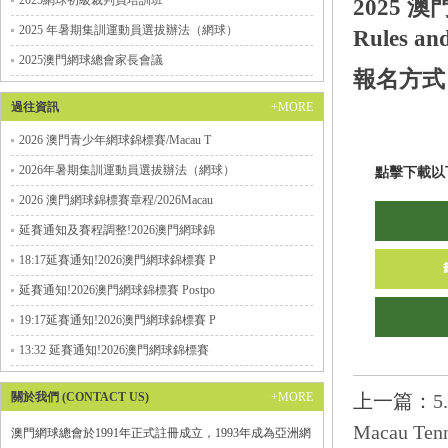
2025網球初級裁判員培訓班
2025 澳
2025 年暑期集訓運動員選拔辦法（網球）
Rules an
2025澳門網球總會家長會議
報名方式
過往資訊
+MORE
2026 澳門青少年網球錦標賽/Macau T
2026年暑期集訓運動員選拔辦法（網球）
點擊下載以
2026 澳門網球錦標賽章程/2026Macau
延賽通知及賽程調整!2026澳門網球錦
18:17延賽通知!2026澳門網球錦標賽 P
延賽通知!2026澳門網球錦標賽 Postpo
19:17延賽通知!2026澳門網球錦標賽 P
13:32 延賽通知!2026澳門網球錦標賽
關於我們 (CONTACT US)
+MORE
上一篇：
5
Macau Tenn
澳門網球總會於1991年正式註冊成立，1993年成為亞洲網