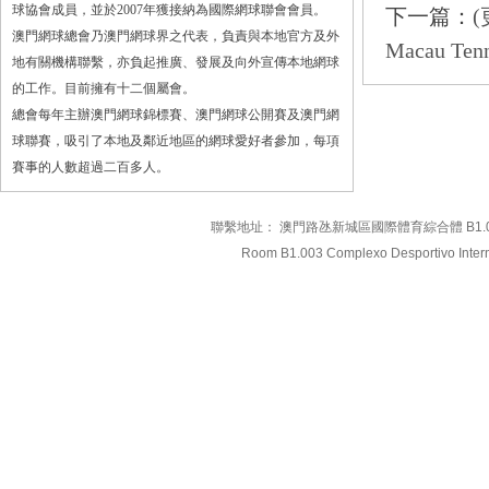
球協會成員，並於2007年獲接納為國際網球聯會會員。
下一篇：
(
澳門網球總會乃澳門網球界之代表，負責與本地官方及外
Macau Tenn
地有關機構聯繫，亦負起推廣、發展及向外宣傳本地網球
的工作。目前擁有十二個屬會。
總會每年主辦澳門網球錦標賽、澳門網球公開賽及澳門網
球聯賽，吸引了本地及鄰近地區的網球愛好者參加，每項
賽事的人數超過二百多人。
聯繫地址： 澳門路氹新城區國際體育綜合體 B1.003室 電
Room B1.003 Complexo Desportivo Intern