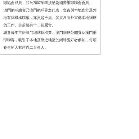
球協會成員，並於2007年獲接納為國際網球聯會會員。
澳門網球總會乃澳門網球界之代表，負責與本地官方及外
地有關機構聯繫，亦負起推廣、發展及向外宣傳本地網球
的工作。目前擁有十二個屬會。
總會每年主辦澳門網球錦標賽、澳門網球公開賽及澳門網
球聯賽，吸引了本地及鄰近地區的網球愛好者參加，每項
賽事的人數超過二百多人。