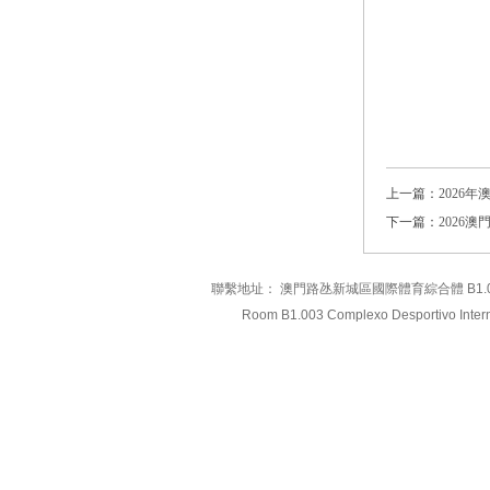
上一篇：
2026
下一篇：
2026澳門
聯繫地址： 澳門路氹新城區國際體育綜合體 B1.003室 電
Room B1.003 Complexo Desportivo Intern