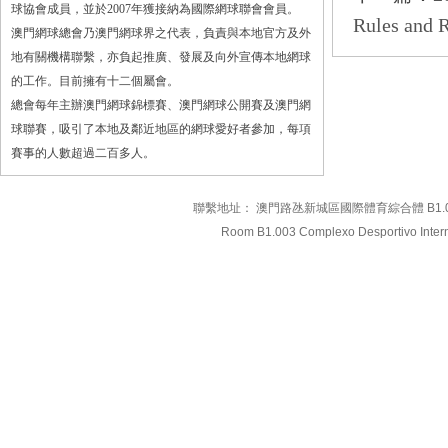
球協會成員，並於2007年獲接納為國際網球聯會會員。
Rules and 
澳門網球總會乃澳門網球界之代表，負責與本地官方及外
地有關機構聯繫，亦負起推廣、發展及向外宣傳本地網球
的工作。目前擁有十二個屬會。
總會每年主辦澳門網球錦標賽、澳門網球公開賽及澳門網
球聯賽，吸引了本地及鄰近地區的網球愛好者參加，每項
賽事的人數超過二百多人。
聯繫地址： 澳門路氹新城區國際體育綜合體 B1.003室 電
Room B1.003 Complexo Desportivo Intern