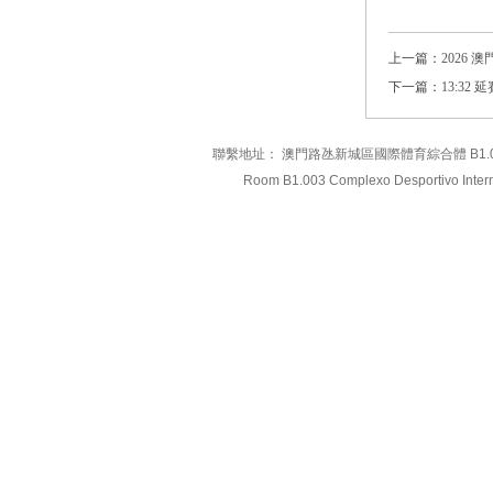
上一篇：
2026 澳門
下一篇：
13:32 
聯繫地址： 澳門路氹新城區國際體育綜合體 B1.003室 電
Room B1.003 Complexo Desportivo Intern