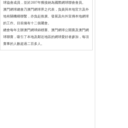
球協會成員，並於2007年獲接納為國際網球聯會會員。
澳門網球總會乃澳門網球界之代表，負責與本地官方及外
地有關機構聯繫，亦負起推廣、發展及向外宣傳本地網球
的工作。目前擁有十二個屬會。
總會每年主辦澳門網球錦標賽、澳門網球公開賽及澳門網
球聯賽，吸引了本地及鄰近地區的網球愛好者參加，每項
賽事的人數超過二百多人。