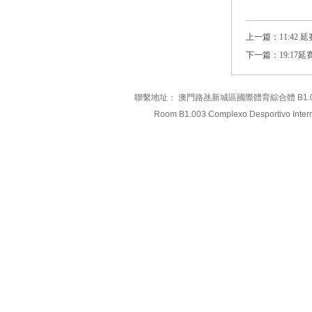
上一篇：
11:42 
下一篇：
19:17延
聯繫地址： 澳門路氹新城區國際體育綜合體 B1.003室 電
Room B1.003 Complexo Desportivo Intern