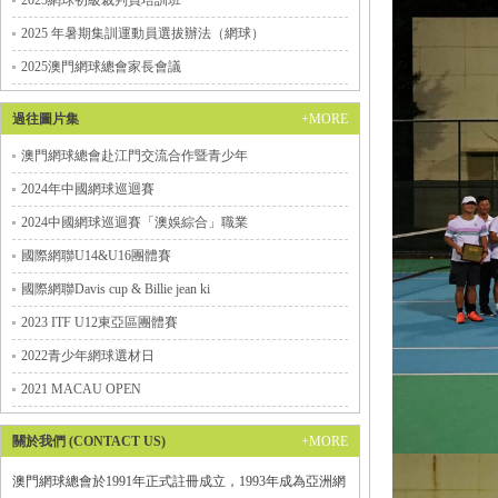
2025網球初級裁判員培訓班
2025 年暑期集訓運動員選拔辦法（網球）
2025澳門網球總會家長會議
過往圖片集
+MORE
澳門網球總會赴江門交流合作暨青少年
2024年中國網球巡迴賽
2024中國網球巡迴賽「澳娛綜合」職業
國際網聯U14&U16團體賽
國際網聯Davis cup & Billie jean ki
2023 ITF U12東亞區團體賽
2022青少年網球選材日
2021 MACAU OPEN
關於我們 (CONTACT US)
+MORE
澳門網球總會於1991年正式註冊成立，1993年成為亞洲網