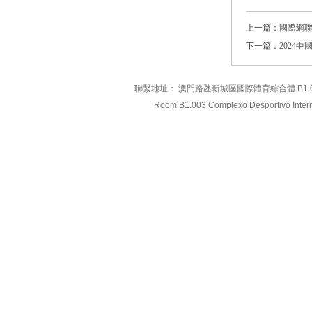
上一篇：
國際網聯Davi
下一篇：
2024
聯繫地址： 澳門路氹新城區國際體育綜合體 B1.003室 電
Room B1.003 Complexo Desportivo Intern