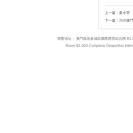
上一篇：
夏令營
下一篇：
2020澳門網
聯繫地址： 澳門路氹新城區國際體育綜合體 B1.003室 電
Room B1.003 Complexo Desportivo Intern