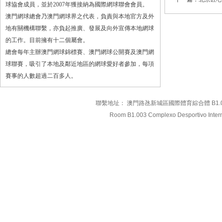
球協會成員，並於2007年獲接納為國際網球聯會會員。
澳門網球總會乃澳門網球界之代表，負責與本地官方及外
地有關機構聯繫，亦負起推廣、發展及向外宣傳本地網球
的工作。目前擁有十二個屬會。
總會每年主辦澳門網球錦標賽、澳門網球公開賽及澳門網
球聯賽，吸引了本地及鄰近地區的網球愛好者參加，每項
賽事的人數超過二百多人。
聯繫地址： 澳門路氹新城區國際體育綜合體 B1.003室 電
Room B1.003 Complexo Desportivo Intern