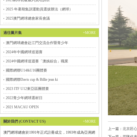
2025網球初級裁判員培訓班
2025 年暑期集訓運動員選拔辦法（網球）
2025澳門網球總會家長會議
過往圖片集
+MORE
澳門網球總會赴江門交流合作暨青少年
2024年中國網球巡迴賽
2024中國網球巡迴賽「澳娛綜合」職業
國際網聯U14&U16團體賽
國際網聯Davis cup & Billie jean ki
2023 ITF U12東亞區團體賽
2022青少年網球選材日
2021 MACAU OPEN
關於我們 (CONTACT US)
+MORE
上一篇：
北京匠
澳門網球總會於1991年正式註冊成立，1993年成為亞洲網
下一篇：
四隊代