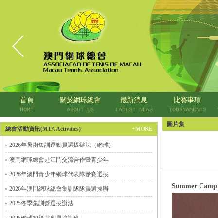
首頁
關於網球總會
最新消息
比賽事項
HOME
ABOUT US
LATEST NEWS
TOURNAMENTS
圖片集
總會活動資訊(MTA Activities)
+MORE
2026年暑期集訓運動員選拔辦法（網球）
澳門網球總會赴江門交流合作暨青少年
2026年澳門青少年網球代表隊參賽選拔
Summer Camp -
2026年澳門網球總會集訓隊隊員選拔辦
2025冬季集訓營選拔辦法