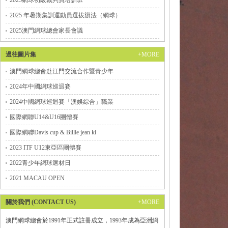
2025網球初級裁判員培訓班
2025 年暑期集訓運動員選拔辦法（網球）
2025澳門網球總會家長會議
過往圖片集
+MORE
澳門網球總會赴江門交流合作暨青少年
2024年中國網球巡迴賽
2024中國網球巡迴賽「澳娛綜合」職業
國際網聯U14&U16團體賽
國際網聯Davis cup & Billie jean ki
2023 ITF U12東亞區團體賽
2022青少年網球選材日
2021 MACAU OPEN
關於我們 (CONTACT US)
+MORE
澳門網球總會於1991年正式註冊成立，1993年成為亞洲網