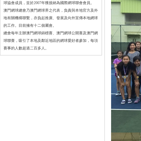
球協會成員，並於2007年獲接納為國際網球聯會會員。
澳門網球總會乃澳門網球界之代表，負責與本地官方及外
地有關機構聯繫，亦負起推廣、發展及向外宣傳本地網球
的工作。目前擁有十二個屬會。
總會每年主辦澳門網球錦標賽、澳門網球公開賽及澳門網
球聯賽，吸引了本地及鄰近地區的網球愛好者參加，每項
賽事的人數超過二百多人。