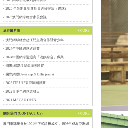
2025網球初級裁判員培訓班
2025 年暑期集訓運動員選拔辦法（網球）
2025澳門網球總會家長會議
過往圖片集
+MORE
澳門網球總會赴江門交流合作暨青少年
2024年中國網球巡迴賽
2024中國網球巡迴賽「澳娛綜合」職業
國際網聯U14&U16團體賽
國際網聯Davis cup & Billie jean ki
2023 ITF U12東亞區團體賽
2022青少年網球選材日
2021 MACAU OPEN
關於我們 (CONTACT US)
+MORE
澳門網球總會於1991年正式註冊成立，1993年成為亞洲網