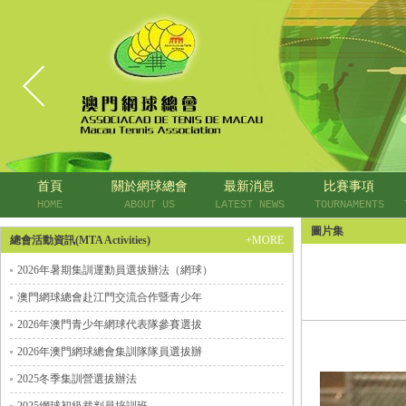
首頁
關於網球總會
最新消息
比賽事項
HOME
ABOUT US
LATEST NEWS
TOURNAMENTS
圖片集
總會活動資訊(MTA Activities)
+MORE
2026年暑期集訓運動員選拔辦法（網球）
澳門網球總會赴江門交流合作暨青少年
2026年澳門青少年網球代表隊參賽選拔
2026年澳門網球總會集訓隊隊員選拔辦
2025冬季集訓營選拔辦法