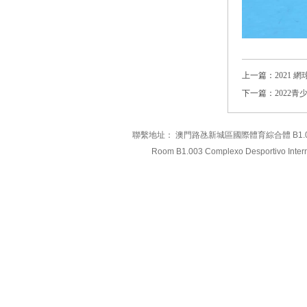
上一篇：
2021 
下一篇：
2022
聯繫地址： 澳門路氹新城區國際體育綜合體 B1.003室 電
Room B1.003 Complexo Desportivo Intern