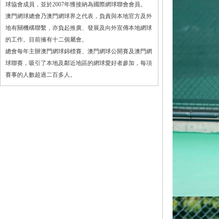
球協會成員，並於2007年獲接納為國際網球聯會會員。
澳門網球總會乃澳門網球界之代表，負責與本地官方及外
地有關機構聯繫，亦負起推廣、發展及向外宣傳本地網球
的工作。目前擁有十二個屬會。
總會每年主辦澳門網球錦標賽、澳門網球公開賽及澳門網
球聯賽，吸引了本地及鄰近地區的網球愛好者參加，每項
賽事的人數超過二百多人。