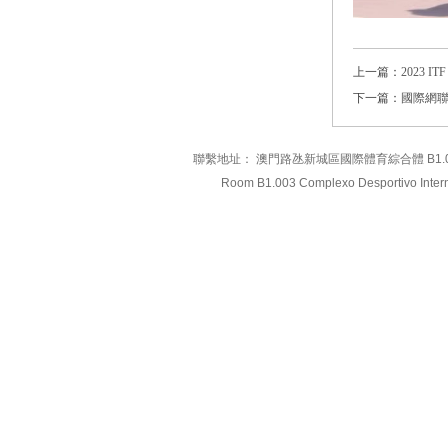
上一篇：
2023 I
下一篇：
國際網聯
聯繫地址： 澳門路氹新城區國際體育綜合體 B1.003室 電
Room B1.003 Complexo Desportivo Intern