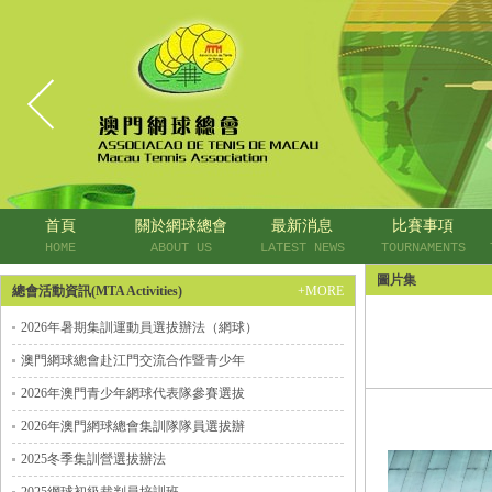
首頁
關於網球總會
最新消息
比賽事項
HOME
ABOUT US
LATEST NEWS
TOURNAMENTS
圖片集
總會活動資訊(MTA Activities)
+MORE
2026年暑期集訓運動員選拔辦法（網球）
澳門網球總會赴江門交流合作暨青少年
2026年澳門青少年網球代表隊參賽選拔
2026年澳門網球總會集訓隊隊員選拔辦
2025冬季集訓營選拔辦法