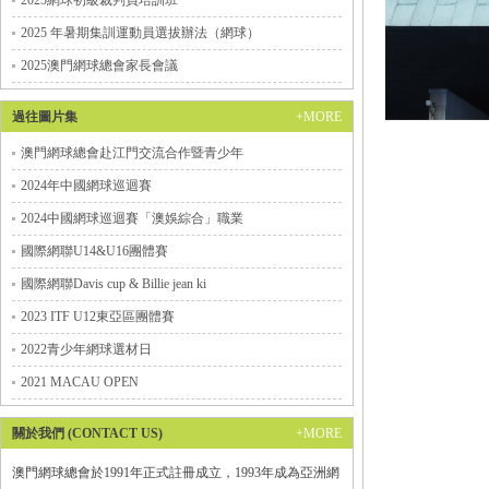
2025網球初級裁判員培訓班
2025 年暑期集訓運動員選拔辦法（網球）
2025澳門網球總會家長會議
過往圖片集
+MORE
澳門網球總會赴江門交流合作暨青少年
2024年中國網球巡迴賽
2024中國網球巡迴賽「澳娛綜合」職業
國際網聯U14&U16團體賽
國際網聯Davis cup & Billie jean ki
2023 ITF U12東亞區團體賽
2022青少年網球選材日
2021 MACAU OPEN
關於我們 (CONTACT US)
+MORE
澳門網球總會於1991年正式註冊成立，1993年成為亞洲網