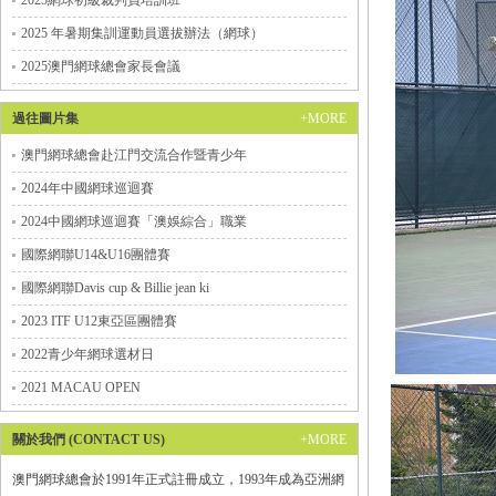
2025網球初級裁判員培訓班
2025 年暑期集訓運動員選拔辦法（網球）
2025澳門網球總會家長會議
過往圖片集
+MORE
澳門網球總會赴江門交流合作暨青少年
2024年中國網球巡迴賽
2024中國網球巡迴賽「澳娛綜合」職業
國際網聯U14&U16團體賽
國際網聯Davis cup & Billie jean ki
2023 ITF U12東亞區團體賽
2022青少年網球選材日
2021 MACAU OPEN
關於我們 (CONTACT US)
+MORE
澳門網球總會於1991年正式註冊成立，1993年成為亞洲網