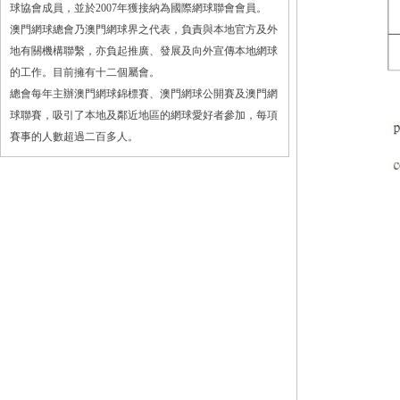
球協會成員，並於2007年獲接納為國際網球聯會會員。
澳門網球總會乃澳門網球界之代表，負責與本地官方及外
地有關機構聯繫，亦負起推廣、發展及向外宣傳本地網球
的工作。目前擁有十二個屬會。
總會每年主辦澳門網球錦標賽、澳門網球公開賽及澳門網
球聯賽，吸引了本地及鄰近地區的網球愛好者參加，每項
賽事的人數超過二百多人。