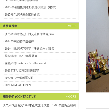
2025網球初級裁判員培訓班
2025 年暑期集訓運動員選拔辦法（網球）
2025澳門網球總會家長會議
過往圖片集
+MORE
澳門網球總會赴江門交流合作暨青少年
2024年中國網球巡迴賽
2024中國網球巡迴賽「澳娛綜合」職業
國際網聯U14&U16團體賽
國際網聯Davis cup & Billie jean ki
2023 ITF U12東亞區團體賽
2022青少年網球選材日
2021 MACAU OPEN
關於我們 (CONTACT US)
+MORE
澳門網球總會於1991年正式註冊成立，1993年成為亞洲網