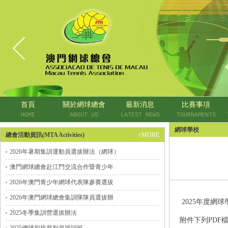
首頁
關於網球總會
最新消息
比賽事項
HOME
ABOUT US
LATEST NEWS
TOURNAMENTS
網球學校
總會活動資訊(MTA Activities)
+MORE
2026年暑期集訓運動員選拔辦法（網球）
澳門網球總會赴江門交流合作暨青少年
2026年澳門青少年網球代表隊參賽選拔
2026年澳門網球總會集訓隊隊員選拔辦
2025年度網
2025冬季集訓營選拔辦法
附件下列PDF