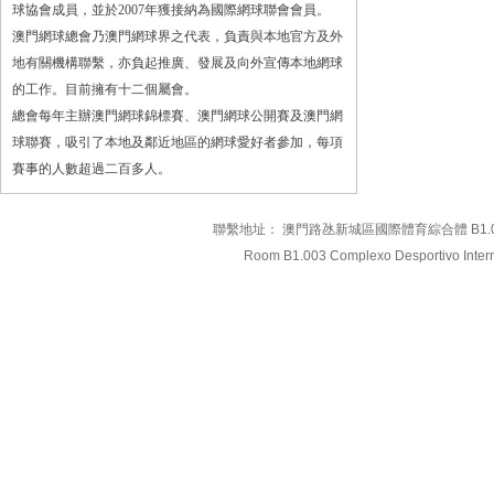
球協會成員，並於2007年獲接納為國際網球聯會會員。
澳門網球總會乃澳門網球界之代表，負責與本地官方及外
地有關機構聯繫，亦負起推廣、發展及向外宣傳本地網球
的工作。目前擁有十二個屬會。
總會每年主辦澳門網球錦標賽、澳門網球公開賽及澳門網
球聯賽，吸引了本地及鄰近地區的網球愛好者參加，每項
賽事的人數超過二百多人。
聯繫地址： 澳門路氹新城區國際體育綜合體 B1.003室 電
Room B1.003 Complexo Desportivo Intern