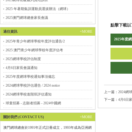
2025網球初級裁判員培訓班
2025 年暑期集訓運動員選拔辦法（網球）
2025澳門網球總會家長會議
點擊下載以
過往資訊
+MORE
2025年
2025年青少年網球學校年度評估通告/2
2025 澳門青少年網球學校年度評估考
2025網球學校評估制度
4月6日家長會議通知
2025年度網球學校通知事項備忘
2024網球學校評估通告 / 2024 notice
上一篇：
2024網球學
2024網球學校進階班評估通知
下一篇：
4月6日
球童招募 - 志願者招募 - 2024中國網
關於我們 (CONTACT US)
+MORE
澳門網球總會於1991年正式註冊成立，1993年成為亞洲網