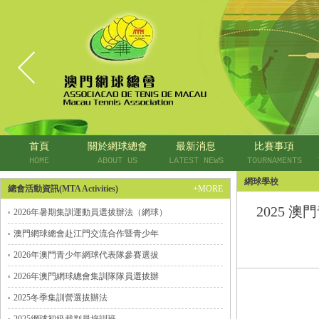
首頁
關於網球總會
最新消息
比賽事項
HOME
ABOUT US
LATEST NEWS
TOURNAMENTS
網球學校
總會活動資訊(MTA Activities)
+MORE
2025 澳
2026年暑期集訓運動員選拔辦法（網球）
澳門網球總會赴江門交流合作暨青少年
2026年澳門青少年網球代表隊參賽選拔
2026年澳門網球總會集訓隊隊員選拔辦
2025冬季集訓營選拔辦法