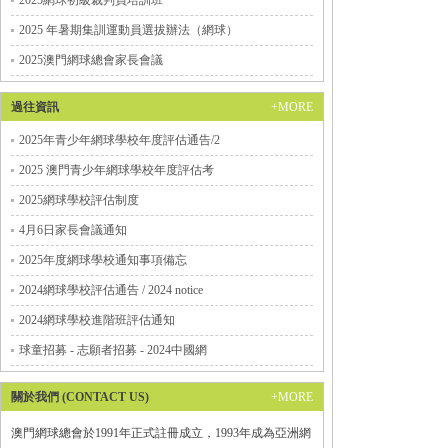
2025網球初級裁判員培訓班
2025 年暑期集訓運動員選拔辦法（網球）
2025澳門網球總會家長會議
過往資訊
+MORE
2025年青少年網球學校年度評估通告/2
2025 澳門青少年網球學校年度評估考
2025網球學校評估制度
4月6日家長會議通知
2025年度網球學校通知事項備忘
2024網球學校評估通告 / 2024 notice
2024網球學校進階班評估通知
球童招募 - 志願者招募 - 2024中國網
關於我們 (CONTACT US)
+MORE
澳門網球總會於1991年正式註冊成立，1993年成為亞洲網