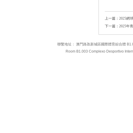
上一篇：
2025
下一篇：
2025年青少
聯繫地址： 澳門路氹新城區國際體育綜合體 B1.003室 電
Room B1.003 Complexo Desportivo Intern