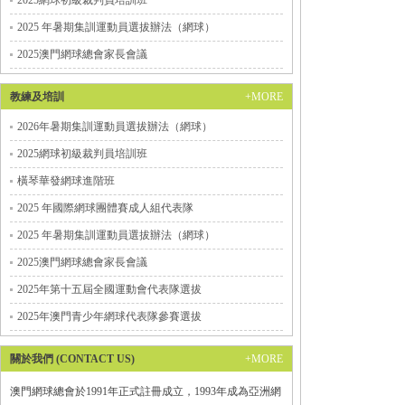
2025網球初級裁判員培訓班
2025 年暑期集訓運動員選拔辦法（網球）
2025澳門網球總會家長會議
教練及培訓
+MORE
2026年暑期集訓運動員選拔辦法（網球）
2025網球初級裁判員培訓班
橫琴華發網球進階班
2025 年國際網球團體賽成人組代表隊
2025 年暑期集訓運動員選拔辦法（網球）
2025澳門網球總會家長會議
2025年第十五屆全國運動會代表隊選拔
2025年澳門青少年網球代表隊參賽選拔
關於我們 (CONTACT US)
+MORE
澳門網球總會於1991年正式註冊成立，1993年成為亞洲網