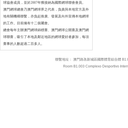
球協會成員，並於2007年獲接納為國際網球聯會會員。
澳門網球總會乃澳門網球界之代表，負責與本地官方及外
地有關機構聯繫，亦負起推廣、發展及向外宣傳本地網球
的工作。目前擁有十二個屬會。
總會每年主辦澳門網球錦標賽、澳門網球公開賽及澳門網
球聯賽，吸引了本地及鄰近地區的網球愛好者參加，每項
賽事的人數超過二百多人。
聯繫地址： 澳門路氹新城區國際體育綜合體 B1.003室 電
Room B1.003 Complexo Desportivo Intern