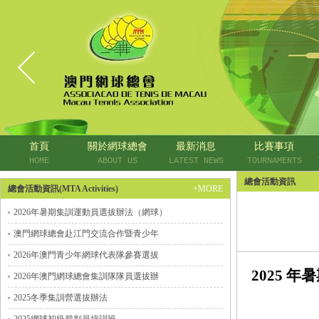
首頁
關於網球總會
最新消息
比賽事項
HOME
ABOUT US
LATEST NEWS
TOURNAMENTS
總會活動資訊
總會活動資訊(MTA Activities)
+MORE
2026年暑期集訓運動員選拔辦法（網球）
澳門網球總會赴江門交流合作暨青少年
2026年澳門青少年網球代表隊參賽選拔
2025
年暑
2026年澳門網球總會集訓隊隊員選拔辦
2025冬季集訓營選拔辦法