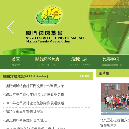
首頁
關於網球總會
最新消息
比賽事項
HOME
ABOUT US
LATEST NEWS
TOURNAMENTS
圖片集
總會活動資訊(MTA Activities)
+MORE
澳門網球總會赴江門交流合作暨青少年
2026年澳門青少年網球代表隊參賽選拔
2026年澳門網球總會集訓隊隊員選拔辦
2025冬季集訓營選拔辦法
北京匠心之輪第六
2025網球初級裁判員培訓班
院暑期集訓