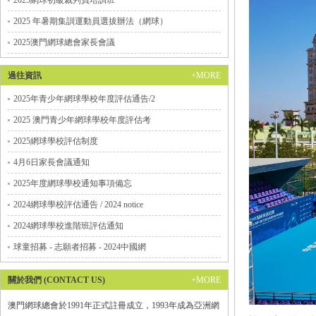
2025網球初級裁判員培訓班
2025 年暑期集訓運動員選拔辦法（網球）
2025澳門網球總會家長會議
過往資訊
+MORE
2025年青少年網球學校年度評估通告/2
2025 澳門青少年網球學校年度評估考
2025網球學校評估制度
4月6日家長會議通知
2025年度網球學校通知事項備忘
2024網球學校評估通告 / 2024 notice
2024網球學校進階班評估通知
球童招募 - 志願者招募 - 2024中國網
關於我們 (CONTACT US)
+MORE
澳門網球總會於1991年正式註冊成立，1993年成為亞洲網